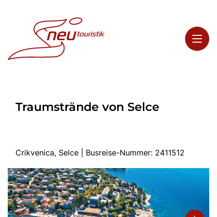
Toggl
Reisethemen
Traumstrände von Selce
Toggl
Highlights
Toggl
Service
Toggl
Kontakt
Crikvenica, Selce | Busreise-Nummer: 2411512
Start
Busreisen