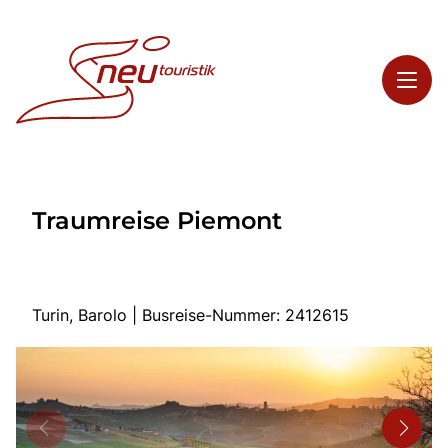
Toggl
Reisethemen
Traumreise Piemont
Toggl
Highlights
Toggl
Service
Toggl
Kontakt
Turin, Barolo | Busreise-Nummer: 2412615
Start
Busreisen