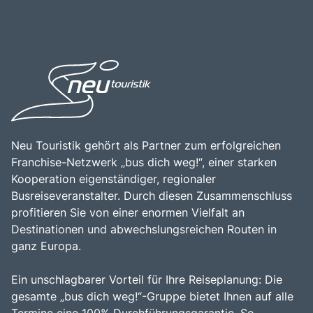
Besuch in der Langhe ist eine wunderbare Gelegenheit,
der Region bieten. Die zentrale Lage der Langhe macht
die Schönheit der Natur zu genießen, die lokale
sie zu einem idealen Ziel für Tagesausflüge oder längere
Gastronomie zu entdecken und die herzliche
Aufenthalte, da sie leicht von Städten wie Turin oder Asti
Gastfreundschaft der Region zu erleben. Die Kombination
zu erreichen ist. Die Kombination aus der
aus beeindruckenden Landschaften, reicher Kultur und
beeindruckenden Natur, den vielfältigen
kulinarischen Genüssen macht die Langhe zu einem
Freizeitmöglichkeiten und der Möglichkeit, die Kultur und
unverzichtbaren Ziel für Reisende.
Geschichte der Region zu erleben, macht die Langhe zu
einem unverzichtbaren Ziel für Reisende, die die
Schönheit und Vielfalt dieser einzigartigen Weinregion
entdecken möchten.
Neu Touristik gehört als Partner zum erfolgreichen
Franchise-Netzwerk „bus dich weg!“, einer starken
Kooperation eigenständiger, regionaler
Busreiseveranstalter. Durch diesen Zusammenschluss
profitieren Sie von einer enormen Vielfalt an
Destinationen und abwechslungsreichen Routen in
ganz Europa.
Ein unschlagbarer Vorteil für Ihre Reiseplanung: Die
gesamte „bus dich weg!“-Gruppe bietet Ihnen auf alle
Termine eine 100% Durchführungsgarantie. So