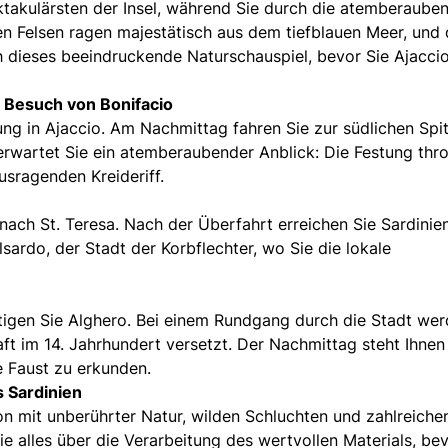
takulärsten der Insel, während Sie durch die atemberaube
en Felsen ragen majestätisch aus dem tiefblauen Meer, und 
h dieses beeindruckende Naturschauspiel, bevor Sie Ajacci
d Besuch von Bonifacio
ung in Ajaccio. Am Nachmittag fahren Sie zur südlichen Spi
r erwartet Sie ein atemberaubender Anblick: Die Festung thr
sragenden Kreideriff.
ach St. Teresa. Nach der Überfahrt erreichen Sie Sardinie
sardo, der Stadt der Korbflechter, wo Sie die lokale
igen Sie Alghero. Bei einem Rundgang durch die Stadt we
aft im 14. Jahrhundert versetzt. Der Nachmittag steht Ihnen
e Faust zu erkunden.
s Sardinien
ion mit unberührter Natur, wilden Schluchten und zahlreiche
ie alles über die Verarbeitung des wertvollen Materials, be