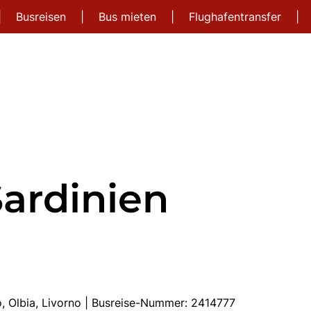
|
Busreisen
|
Bus mieten
|
Flughafentransfer
|
Sardinien
o, Olbia, Livorno | Busreise-Nummer: 2414777