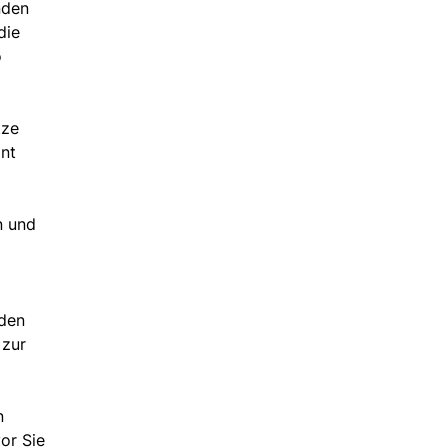
nden
die
o
tze
ont
n und
rden
 zur
n
vor Sie