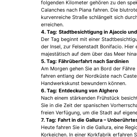
folgenden Kilometer gehören zu den spek
Calanches nach Piana fahren. Die blutrot
kurvenreiche Straße schlängelt sich durc
erreichen.
4. Tag:
Stadtbesichtigung in Ajaccio un
Der Tag beginnt mit einer Stadtbesichtig
der Insel, zur Felsenstadt Bonifacio. Hie
majestätisch auf dem über das Meer hinau
5. Tag:
Fährüberfahrt nach Sardinien
Am Morgen gehen Sie an Bord der Fähre n
fahren entlang der Nordküste nach Castel
Handwerkskunst bewundern können.
6. Tag:
Entdeckung von Alghero
Nach einem stärkenden Frühstück besicht
Sie in die Zeit der spanischen Vorherrsch
freien Verfügung, um die Stadt auf eigen
7. Tag:
Fahrt in die Gallura – Unberührte
Heute fahren Sie in die Gallura, eine Reg
Korkeichen. In einer Korkfabrik erfahren S