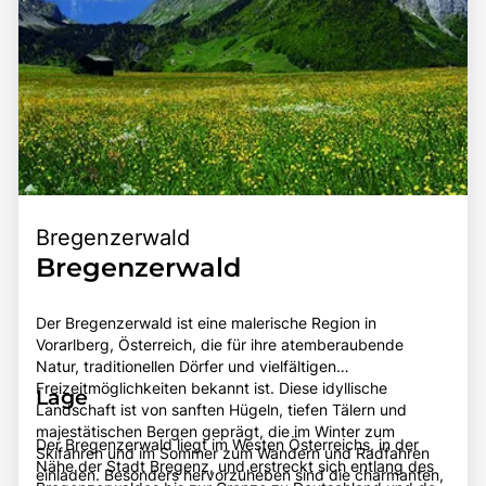
Bregenzerwald
Bregenzerwald
Der Bregenzerwald ist eine malerische Region in
Vorarlberg, Österreich, die für ihre atemberaubende
Natur, traditionellen Dörfer und vielfältigen
Freizeitmöglichkeiten bekannt ist. Diese idyllische
Lage
Landschaft ist von sanften Hügeln, tiefen Tälern und
majestätischen Bergen geprägt, die im Winter zum
Der Bregenzerwald liegt im Westen Österreichs, in der
Skifahren und im Sommer zum Wandern und Radfahren
Nähe der Stadt Bregenz, und erstreckt sich entlang des
einladen. Besonders hervorzuheben sind die charmanten,