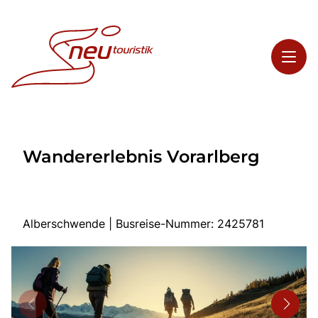
Toggl
Reisethemen
Wandererlebnis Vorarlberg
Toggl
Highlights
Toggl
Service
Toggl
Kontakt
Alberschwende | Busreise-Nummer: 2425781
Start
Busreisen