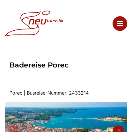
Toggl
Reisethemen
Badereise Porec
Toggl
Highlights
Toggl
Service
Toggl
Kontakt
Porec | Busreise-Nummer: 2433214
Start
Busreisen