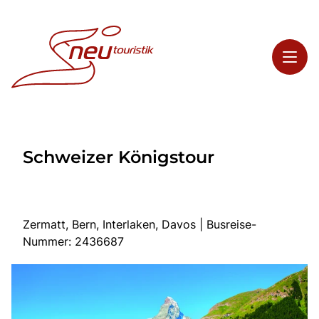
Toggl
Reisethemen
Schweizer Königstour
Toggl
Highlights
Toggl
Service
Toggl
Kontakt
Zermatt, Bern, Interlaken, Davos | Busreise-
Nummer: 2436687
Start
Busreisen