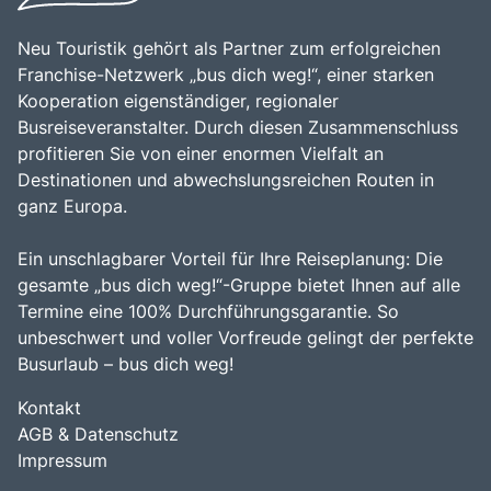
reichen Geschichte und den vielfältigen
Freizeitmöglichkeiten macht die Bernina Bahn zu einem
Neu Touristik gehört als Partner zum erfolgreichen
unvergesslichen Erlebnis für jeden Besucher.
Franchise-Netzwerk „bus dich weg!“, einer starken
Kooperation eigenständiger, regionaler
Busreiseveranstalter. Durch diesen Zusammenschluss
profitieren Sie von einer enormen Vielfalt an
Destinationen und abwechslungsreichen Routen in
ganz Europa.
Ein unschlagbarer Vorteil für Ihre Reiseplanung: Die
gesamte „bus dich weg!“-Gruppe bietet Ihnen auf alle
Termine eine 100% Durchführungsgarantie. So
unbeschwert und voller Vorfreude gelingt der perfekte
Busurlaub – bus dich weg!
Kontakt
AGB & Datenschutz
Impressum