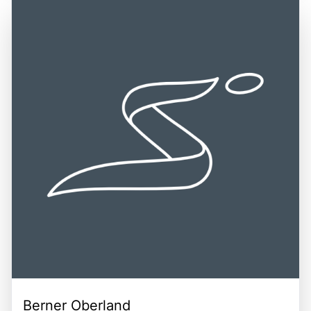
Paccard erklommen wurde. Ein Besuch am Mont Blanc ist
Umgebung zu erreichen, darunter Genf in der Schweiz
eine wunderbare Gelegenheit, die majestätische Natur zu
und Aosta in Italien, die beide gut an das Verkehrsnetz
erleben, die alpine Kultur zu entdecken und die
angebunden sind. Die zentrale Lage des Mont Blanc in
Herausforderungen des Bergsports zu genießen. Die
den Alpen macht ihn zu einem idealen Ziel für Reisende,
Kombination aus spektakulären Landschaften,
die die Schönheit der Natur und die Herausforderungen
aufregenden Aktivitäten und der einzigartigen
des Bergsports erkunden möchten. Die Kombination aus
Atmosphäre macht den Mont Blanc zu einem
der beeindruckenden Höhe, der reichen Geschichte und
unverzichtbaren Ziel für Reisende.
den vielfältigen Freizeitmöglichkeiten macht den Mont
Blanc zu einem unvergesslichen Erlebnis für jeden
Besucher.
Berner Oberland