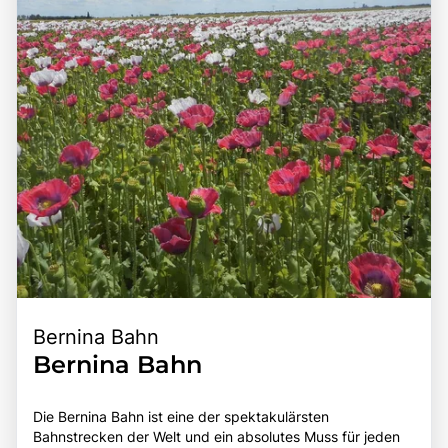
Natur zu erleben, die Schweizer Gastfreundschaft zu
andere Sehenswürdigkeiten der Umgebung, wie das
genießen und die lokale Kultur zu entdecken. Die
Jungfraujoch oder die Aletschgletscher, zu entdecken.
Kombination aus spektakulären Landschaften, sportlichen
Die Kombination aus der Schönheit der Umgebung, der
Aktivitäten und der Möglichkeit, die alpine Küche zu
kulturellen Bedeutung der Region und der Möglichkeit, die
probieren, macht das Berner Oberland zu einem
Natur aktiv zu erleben, macht das Berner Oberland zu
unverzichtbaren Ziel für Reisende und Naturliebhaber.
einem unverzichtbaren Ziel für Reisende, die die Schätze
der Schweizer Alpen entdecken möchten.
Bernina Bahn
Bernina Bahn
Die Bernina Bahn ist eine der spektakulärsten
Bahnstrecken der Welt und ein absolutes Muss für jeden