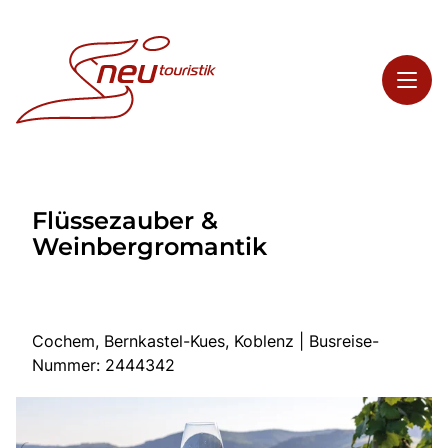
Toggl
Reisethemen
Flüssezauber &
Toggl
Highlights
Weinbergromantik
Toggl
Service
Toggl
Kontakt
Cochem, Bernkastel-Kues, Koblenz | Busreise-
Nummer: 2444342
Start
Busreisen