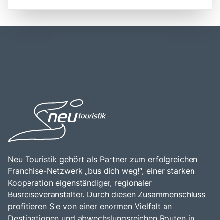
Touristen ist. Rüdesheim ist auch für seine Weinfeste und
des Rheins erstrecken. Die Anreise nach Rüdesheim ist
die hervorragenden Rieslinge bekannt, die in der Region
sowohl mit dem Auto als auch mit öffentlichen
produziert werden. Die Stadt hat eine lange Geschichte,
Verkehrsmitteln möglich, wobei die Stadt gut an das
die bis ins Mittelalter zurückreicht, und bietet zahlreiche
Verkehrsnetz angebunden ist. Es gibt regelmäßige
Sehenswürdigkeiten, darunter das Niederwalddenkmal,
Zugverbindungen von Frankfurt nach Rüdesheim, die die
das einen herrlichen Blick auf das Rheintal bietet. Ein
Reise in etwa einer Stunde ermöglichen. Die zentrale Lage
Besuch in Rüdesheim ist eine hervorragende Möglichkeit,
von Rüdesheim macht es zu einem idealen
die deutsche Weinkultur zu erleben, die malerische
Ausgangspunkt für Erkundungen des Rheintals,
Landschaft zu genießen und die herzliche
einschließlich Bootsfahrten auf dem Rhein und Besuchen
Gastfreundschaft der Einheimischen zu entdecken.
der nahegelegenen Städte wie Bingen und
Assmannshausen. Die Kombination aus historischer
Bedeutung, kulturellem Erbe und der Möglichkeit, die
deutsche Lebensart zu genießen, macht Rüdesheim zu
einem unverzichtbaren Ziel für Reisende, die die Vielfalt
und den Charme dieser einzigartigen Region entdecken
möchten.
Neu Touristik gehört als Partner zum erfolgreichen
Franchise-Netzwerk „bus dich weg!“, einer starken
Kooperation eigenständiger, regionaler
Busreiseveranstalter. Durch diesen Zusammenschluss
profitieren Sie von einer enormen Vielfalt an
Destinationen und abwechslungsreichen Routen in