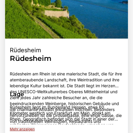
Rüdesheim
Rüdesheim
Rüdesheim am Rhein ist eine malerische Stadt, die für ihre
atemberaubende Landschaft, ihre Weintradition und ihre
lebendige Kultur bekannt ist. Die Stadt liegt im Herzen
des UNESCO-Weltkulturerbes Oberes Mittelrheintal und
Lage
zieht jedes Jahr zahlreiche Besucher an, die die
beeindruckenden Weinberge, historischen Gebäude und
Rüdesheim liegt im Bundesland Hessen, etwa 60
die charmante Altstadt erkunden möchten. Besonders
Kilometer westlich von Frankfurt am Main, direkt am
hervorzuheben ist die Drosselgasse, eine enge Gasse, die
Rhein. Geografisch befindet sich die Stadt in einer der
von traditionellen Weinstuben, Restaurants und
schönsten Weinregionen Deutschlands, umgeben von
Geschäften gesäumt ist und ein beliebter Treffpunkt für
Mehr anzeigen
sanften Hügeln und steilen Weinbergen, die sich entlang