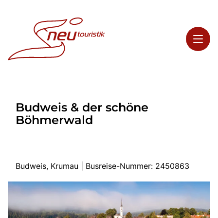
Toggl
Reisethemen
Budweis & der schöne
Toggl
Highlights
Böhmerwald
Toggl
Service
Toggl
Kontakt
Budweis, Krumau | Busreise-Nummer: 2450863
Start
Busreisen