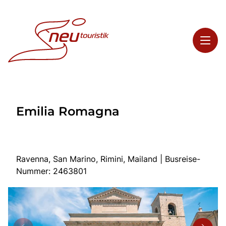
Toggl
Reisethemen
Emilia Romagna
Toggl
Highlights
Toggl
Service
Toggl
Kontakt
Ravenna, San Marino, Rimini, Mailand | Busreise-
Nummer: 2463801
Start
Busreisen