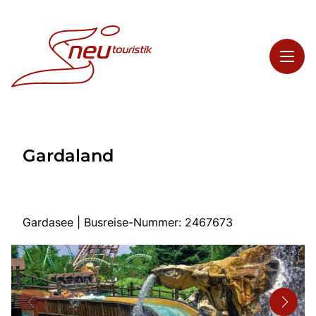
Toggl
Reisethemen
Gardaland
Toggl
Highlights
Toggl
Service
Toggl
Kontakt
Gardasee | Busreise-Nummer: 2467673
Start
Busreisen