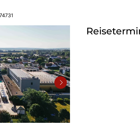
474731
Reisetermi