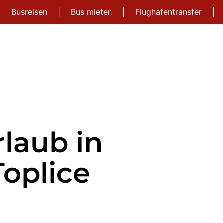
|
Busreisen
|
Bus mieten
|
Flughafentransfer
|
laub in
oplice