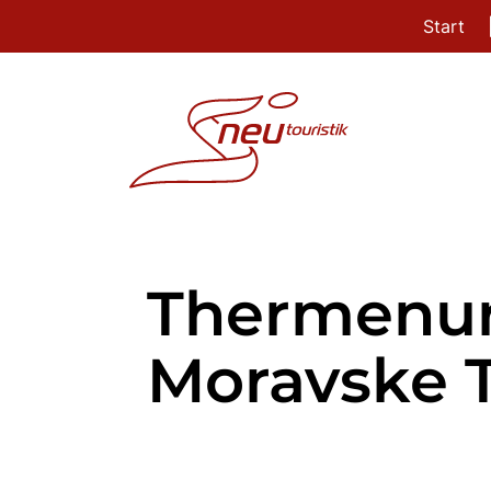
Start
Thermenur
Moravske T