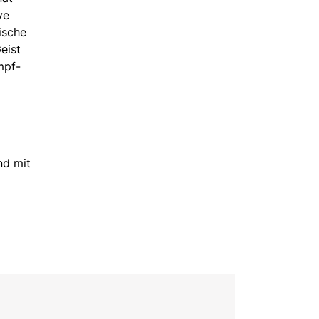
ve
ische
eist
mpf-
nd mit