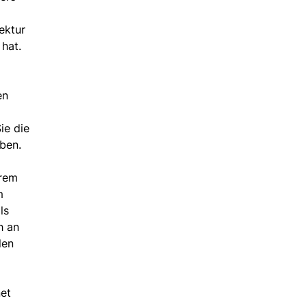
ektur
 hat.
en
ie die
ben.
erem
m
ls
h an
len
net