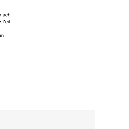
rlach
e Zeit
in