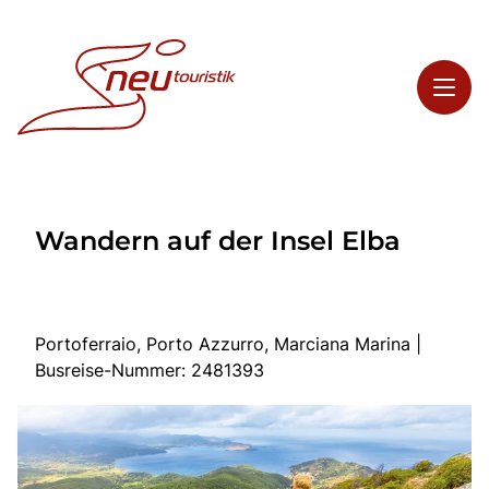
Toggl
Reisethemen
Wandern auf der Insel Elba
Toggl
Highlights
Toggl
Service
Toggl
Kontakt
Portoferraio, Porto Azzurro, Marciana Marina |
Busreise-Nummer: 2481393
Start
Busreisen