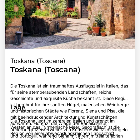
Toskana (Toscana)
Toskana (Toscana)
Die Toskana ist ein traumhaftes Ausflugsziel in Italien, das
für seine atemberaubenden Landschaften, reiche
Geschichte und exquisite Küche bekannt ist. Diese Region
ist berühmt für ihre sanften Hügel, malerischen Weinberge
Lage
und historischen Städte wie Florenz, Siena und Pisa, die
mit beeindruckender Architektur und Kunstschätzen
Die Toskana liegt im zentralen Italien und grenzt im
aufwarten. Florenz, die Wiege der Renaissance,
Westen an das Tyrrhenische Meer. Geografisch ist die
beherbergt Meisterwerke von Künstlern wie Michelangelo
Region von einer abwechslungsreichen Landschaft
und Botticelli, während Siena mit ihrem mittelalterlichen
geprägt, die von sanften Hügeln, Weinbergen und