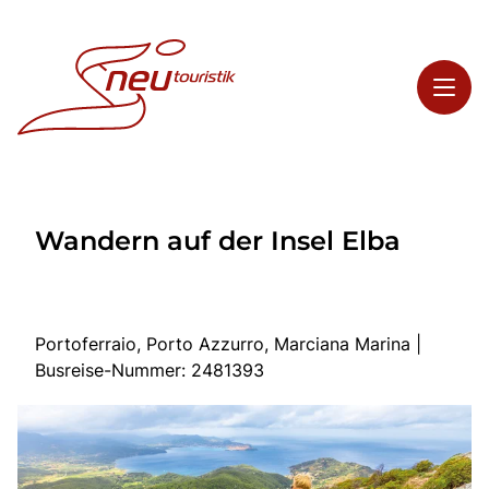
Toggl
Reisethemen
Wandern auf der Insel Elba
Toggl
Highlights
Toggl
Service
Toggl
Kontakt
Portoferraio, Porto Azzurro, Marciana Marina |
Busreise-Nummer: 2481393
Start
Busreisen