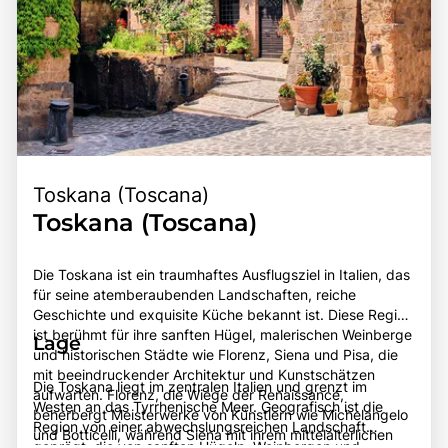
Toskana (Toscana)
Toskana (Toscana)
Die Toskana ist ein traumhaftes Ausflugsziel in Italien, das
für seine atemberaubenden Landschaften, reiche
Geschichte und exquisite Küche bekannt ist. Diese Region
ist berühmt für ihre sanften Hügel, malerischen Weinberge
Lage
und historischen Städte wie Florenz, Siena und Pisa, die
mit beeindruckender Architektur und Kunstschätzen
Die Toskana liegt im zentralen Italien und grenzt im
aufwarten. Florenz, die Wiege der Renaissance,
Westen an das Tyrrhenische Meer. Geografisch ist die
beherbergt Meisterwerke von Künstlern wie Michelangelo
Region von einer abwechslungsreichen Landschaft
und Botticelli, während Siena mit ihrem mittelalterlichen
geprägt, die von sanften Hügeln, Weinbergen und