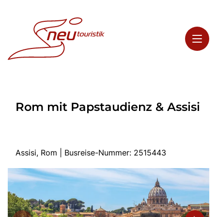
Toggl
Reisethemen
Rom mit Papstaudienz & Assisi
Toggl
Highlights
Toggl
Service
Toggl
Kontakt
Assisi, Rom | Busreise-Nummer: 2515443
Start
Busreisen