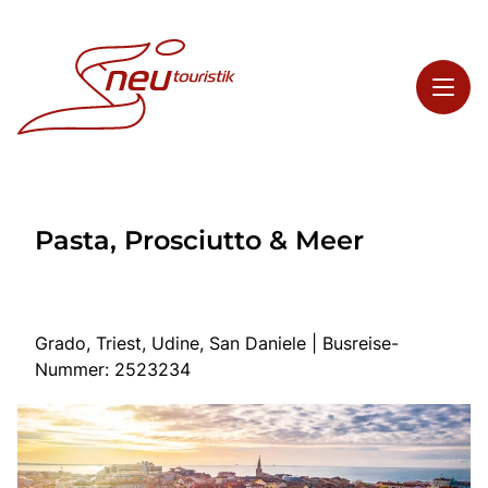
Toggl
Reisethemen
Pasta, Prosciutto & Meer
Toggl
Highlights
Toggl
Service
Toggl
Kontakt
Grado, Triest, Udine, San Daniele | Busreise-
Nummer: 2523234
Start
Busreisen