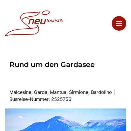
Toggl
Reisethemen
Rund um den Gardasee
Toggl
Highlights
Toggl
Service
Toggl
Kontakt
Malcesine, Garda, Mantua, Sirmione, Bardolino |
Busreise-Nummer: 2525756
Start
Busreisen