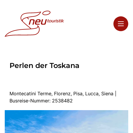
Toggl
Reisethemen
Perlen der Toskana
Toggl
Highlights
Toggl
Service
Toggl
Kontakt
Montecatini Terme, Florenz, Pisa, Lucca, Siena |
Busreise-Nummer: 2538482
Start
Busreisen