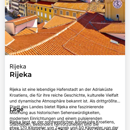
Rijeka
Rijeka
Rijeka ist eine lebendige Hafenstadt an der Adriaküste
Kroatiens, die für ihre reiche Geschichte, kulturelle Vielfalt
und dynamische Atmosphäre bekannt ist. Als drittgrößte
Stadt des Landes bietet Rijeka eine faszinierende
Lage
Mischung aus historischen Sehenswürdigkeiten,
modernen Einrichtungen und einem pulsierenden
Rijeka liegt an der nordwestlichen Adriaküste Kroatiens,
Stadtleben. Besonders hervorzuheben sind die
etwa 170 Kilometer von Zagreb und 50 Kilometer von der
beeindruckende Festung Trsat, die über der Stadt thront,