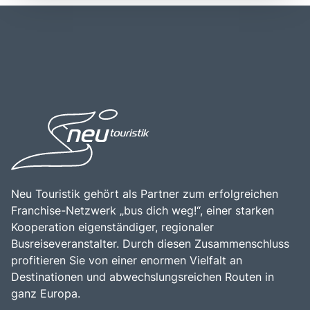
Busverbindungen von Rijeka und anderen nahegelegenen
Veranstaltungen, die das ganze Jahr über stattfinden.
Städten. Die zentrale Lage an der Küste macht Opatija zu
Besucher sollten Opatija unbedingt erkunden, um die
einem idealen Ausgangspunkt für Erkundungstouren in die
beeindruckende Architektur, die herrlichen Gärten und die
umliegenden Regionen, einschließlich der Inseln Krk und
entspannte Atmosphäre zu genießen, die dieses Ziel zu
Cres. Die Kombination aus natürlicher Schönheit,
einem unvergesslichen Erlebnis machen.
kulturellem Erbe und der Möglichkeit, die mediterrane
Lebensart hautnah zu erleben, macht Opatija zu einem
attraktiven Ziel für Reisende, die die Vielfalt und den
Charme dieser einzigartigen Stadt entdecken möchten.
Neu Touristik gehört als Partner zum erfolgreichen
Franchise-Netzwerk „bus dich weg!“, einer starken
Kooperation eigenständiger, regionaler
Busreiseveranstalter. Durch diesen Zusammenschluss
profitieren Sie von einer enormen Vielfalt an
Destinationen und abwechslungsreichen Routen in
ganz Europa.