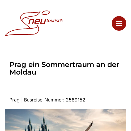
Toggl
Reisethemen
Prag ein Sommertraum an der
Toggl
Highlights
Moldau
Toggl
Service
Toggl
Kontakt
Prag | Busreise-Nummer: 2589152
Start
Busreisen