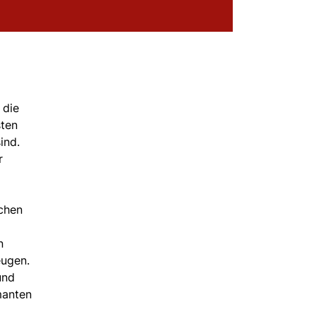
 die
sten
ind.
r
ichen
n
eugen.
und
manten