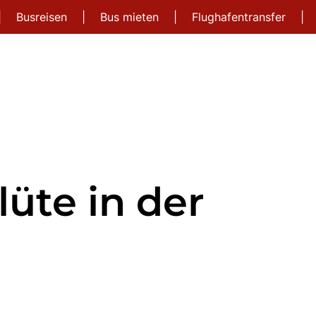
|
Busreisen
|
Bus mieten
|
Flughafentransfer
|
üte in der