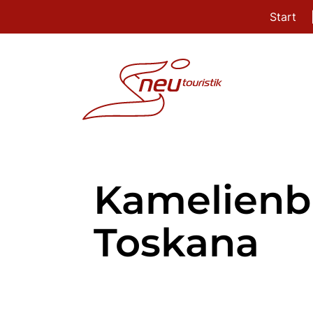
Start
Kamelienbl
Toskana