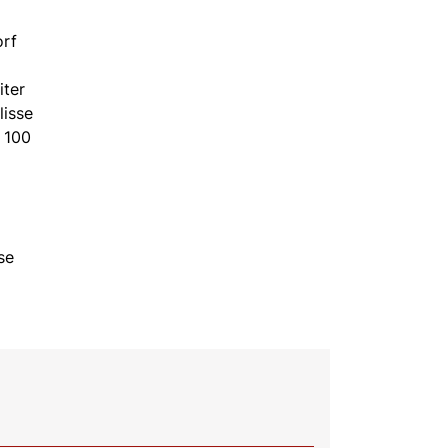
orf
iter
lisse
 100
se