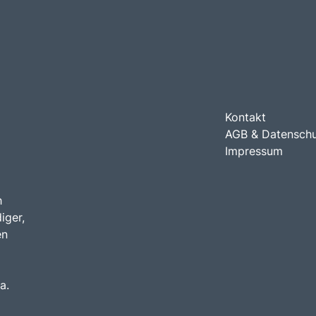
Kontakt
AGB & Datensch
Impressum
h
iger,
en
a.