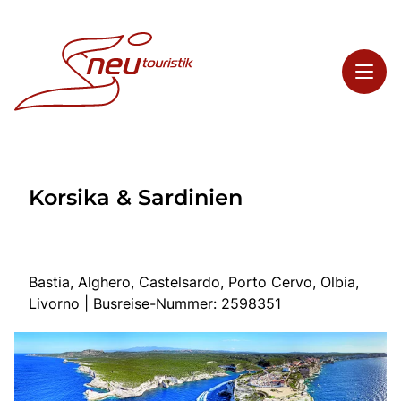
Toggl
Reisethemen
Korsika & Sardinien
Toggl
Highlights
Toggl
Service
Toggl
Kontakt
Bastia, Alghero, Castelsardo, Porto Cervo, Olbia,
Livorno | Busreise-Nummer: 2598351
Start
Busreisen