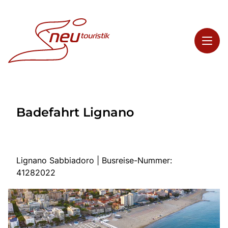
Toggl
Reisethemen
Badefahrt Lignano
Toggl
Highlights
Toggl
Service
Toggl
Kontakt
Lignano Sabbiadoro | Busreise-Nummer:
41282022
Start
Busreisen