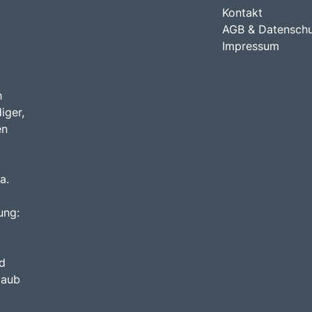
Kontakt
AGB & Datensch
Impressum
h
iger,
en
a.
ung:
d
laub